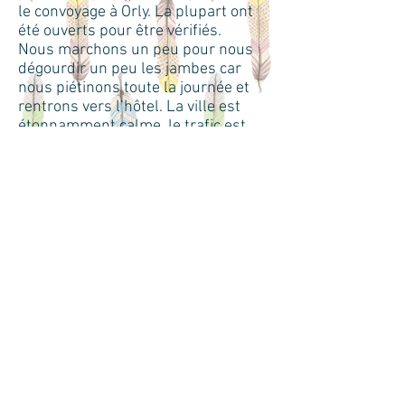
le convoyage à Orly. La plupart ont
été ouverts pour être vérifiés.
Nous marchons un peu pour nous
dégourdir un peu les jambes car
nous piétinons toute la journée et
rentrons vers l’hôtel. La ville est
étonnamment calme, le trafic est
moindre et l’ambiance a changé.
Nous vous souhaitons une belle nuit
Philippe et Pascal