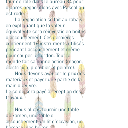
tour de rôle dans le bureau 84 pour
d’âpres négociations avec Pascal qui
est rodé.
La négociation se fait au rabais
en expliquant que la valeur
équivalente sera réinvestie en boites
d’accouchement. Ces dernières
contiennent 16 instruments utilisés
pendant l’accouchement et même
pour couper le cordon. Tout le
monde fait sa bonne action (maçon,
électricien, plombier et peintre).
Nous devons avancer le prix des
matériaux et payer une partie de la
main d’œuvre.
Le solde sera payé à réception des
travaux.
Nous allons fournir une table
d’examen, une table d
accouchement, un lit d’occasion, un
berceau, des boîtes