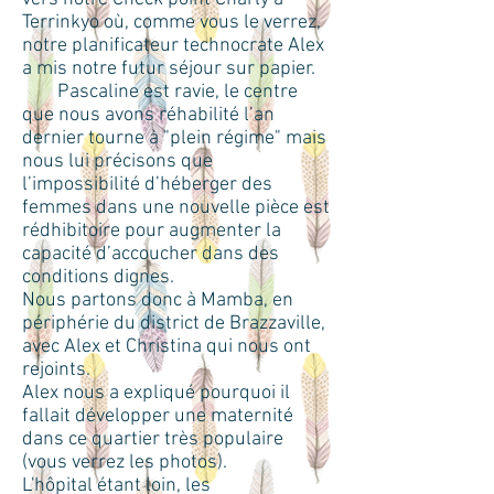
Terrinkyo où, comme vous le verrez,
notre planificateur technocrate Alex
a mis notre futur séjour sur papier.
Pascaline est ravie, le centre
que nous avons réhabilité l’an
dernier tourne à "plein régime" mais
nous lui précisons que
l’impossibilité d’héberger des
femmes dans une nouvelle pièce est
rédhibitoire pour augmenter la
capacité d’accoucher dans des
conditions dignes.
Nous partons donc à Mamba, en
périphérie du district de Brazzaville,
avec Alex et Christina qui nous ont
rejoints.
Alex nous a expliqué pourquoi il
fallait développer une maternité
dans ce quartier très populaire
(vous verrez les photos).
L'hôpital étant loin, les