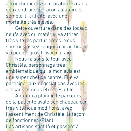
accouchements sont pratiqués dans
deux endroits de façon aléatoire et
semble-t-il illicite, avec une
mortalité très élevée.
Cette ouverture dans des locaux
neufs avec du matériel va attirer
très vite les parturientes. Nous
sommes assez conquis car au final il
y a peu de gros travaux à faire.
Nous faisons le tour avec
Christèle, personnage très
emblématique qui, à mon avis est
une super chef de centre. Elle va
participer aux négociations avec les
artisans et nous être très utile.
Alex qui a planifié le parcours
de la patiente avale son chapeau car
très vite nous modifions, avec
l'assentiment de Christèle, la façon
de fonctionner. (Plan)
Les artisans sont là et passent à