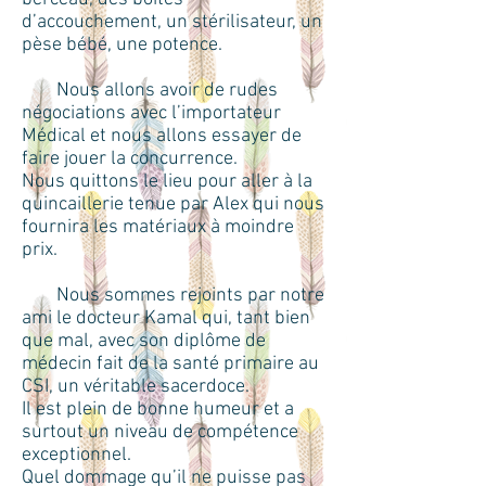
d’accouchement, un stérilisateur, un
pèse bébé, une potence.
Nous allons avoir de rudes
négociations avec l’importateur
Médical et nous allons essayer de
faire jouer la concurrence.
Nous quittons le lieu pour aller à la
quincaillerie tenue par Alex qui nous
fournira les matériaux à moindre
prix.
Nous sommes rejoints par notre
ami le docteur Kamal qui, tant bien
que mal, avec son diplôme de
médecin fait de la santé primaire au
CSI, un véritable sacerdoce.
Il est plein de bonne humeur et a
surtout un niveau de compétence
exceptionnel.
Quel dommage qu’il ne puisse pas