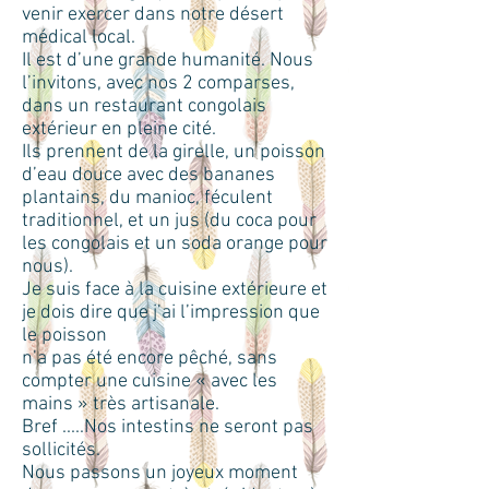
venir exercer dans notre désert
médical local.
Il est d’une grande humanité. Nous
l’invitons, avec nos 2 comparses,
dans un restaurant congolais
extérieur en pleine cité.
Ils prennent de la girelle, un poisson
d’eau douce avec des bananes
plantains, du manioc, féculent
traditionnel, et un jus (du coca pour
les congolais et un soda orange pour
nous).
Je suis face à la cuisine extérieure et
je dois dire que j’ai l’impression que
le poisson
n’a pas été encore pêché, sans
compter une cuisine « avec les
mains » très artisanale.
Bref .....Nos intestins ne seront pas
sollicités.
Nous passons un joyeux moment