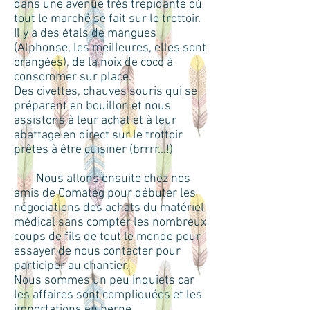
dans une avenue très trépidante où
tout le marché se fait sur le trottoir.
Il y a des étals de mangues
(Alphonse, les meilleures, elles sont
orangées), de la noix de coco à
consommer sur place.
Des civettes, chauves souris qui se
préparent en bouillon et nous
assistons à leur achat et à leur
abattage en direct sur le trottoir
prêtes à être cuisiner (brrrr...!)
Nous allons ensuite chez nos
amis de Comateg pour débuter les
négociations des achats du matériel
médical sans compter les nombreux
coups de fils de tout le monde pour
essayer de nous contacter pour
participer au chantier.
Nous sommes un peu inquiets car
les affaires sont compliquées et les
importations en berne.