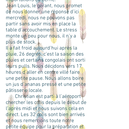
Jean Louis, le gérant, nous promet
de nous donner une réponse d’ici
mercredi, nous ne pouvons pas
partir sans avoir mis en place la
table d’accouchement. Le stress
monte un peu pour nous, il n’y a
plus de stock.
Il a fait froid aujourd’hui après la
pluie, 26 degrés, c’est la saison des
pluies et certains congolais ont sorti
leurs pulls. Nous décidons vers 17
heures d’aller en centre ville faire
une petite pause. Nous allons boire
un jus d’ananas pressé et une petite
pâtisserie locale.
Christian est parti à l’aéroport
chercher les colis depuis le début de
l’après midi et nous suivons cela en
direct. Les 32 colis sont bien arrivés
et nous remercions toute notre
petite équipe pour la préparation et