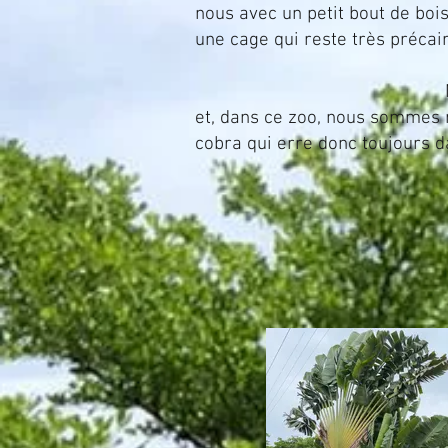
nous avec un petit bout de boi
une cage qui reste très précair
Nous filons boire un 
et, dans ce zoo, nous sommes r
cobra qui erre donc toujours d