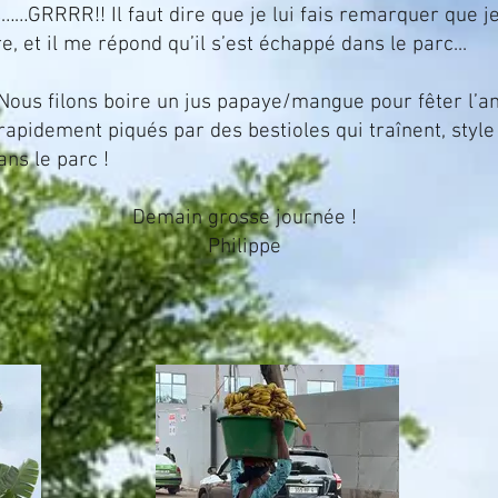
s……GRRRR!! Il faut dire que je lui fais remarquer que j
e, et il me répond qu’il s’est échappé dans le parc...
jus papaye/mangue pour fêter l’année s
apidement piqués par des bestioles qui traînent, style
ans le parc !
Demain grosse journée !
Philippe