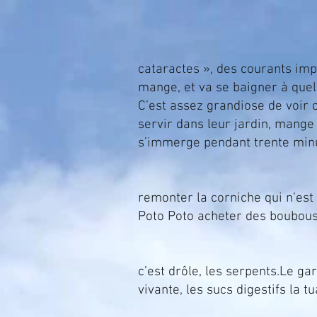
Aujourd’hui repos, no
cataractes », des courants imp
mange, et va se baigner à que
C’est assez grandiose de voir c
servir dans leur jardin, mange
s’immerge pendant trente minut
Nous quittons le pont
remonter la corniche qui n’est
Poto Poto acheter des boubous 
Nous allons au zoo de 
c’est drôle, les serpents.
Le gar
vivante, les sucs digestifs la tu
Le boa vient de manger