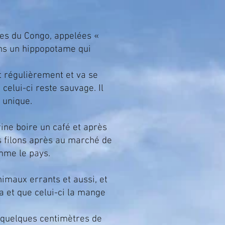
Congo, appelées «
ons un hippopotame qui
t régulièrement et va se
elui-ci reste sauvage. Il
 unique.
re un café et après
us filons après au marché de
mme le pays.
rrants et aussi, et
a et que celui-ci la mange
ques centimètres de