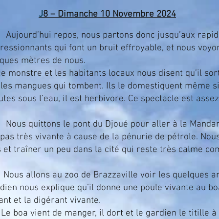
J
8 – Dimanche 10 Novembre 2024
us partons donc jusqu’aux rapides du 
ressionnants qui font un bruit effroyable, et nous voy
lques mètres de nous.
e monstre et les habitants locaux nous disent qu’il sor
 les mangues qui tombent. Ils le domestiquent même si c
es sous l’eau, il est herbivore. Ce spectacle est assez
 du Djoué pour aller à la Mandarine boi
 pas très vivante à cause de la pénurie de pétrole. No
et traîner un peu dans la cité qui reste très calme co
Brazzaville voir les quelques animaux e
dien nous explique qu’il donne une poule vivante au bo
ant et la digérant vivante.
, il dort et le gardien le titille à quel