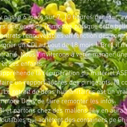
 sur 7, 10 heures par jour, avec 
urs une épée de Damoclès puisque cette bell
contrats renouvelables en fonction des contr
signer un CDI au bout de 18 mois !! Bref, il n
trarié. Nous l’inviterons à venir manger un
et ses enfants.
récupération du matériel ASF lund
r faire un rapport auprès des dirigeants, (3 
). Le retrait de dons humanitaires est un vra
l implore Dany de faire remonter les infos.
 et partons chez des maliens (il y en aurai
utables qui achètent des containers de Chin