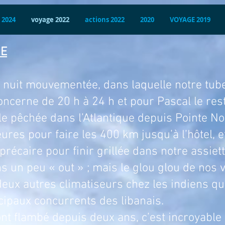
 2024
voyage 2022
actions 2022
2020
VOYAGE 2019
RE
mentée, dans laquelle notre tube dig
ncerne de 20 h à 24 h et pour Pascal le reste
le pêchée dans l’Atlantique depuis Pointe No
eures pour faire les 400 km jusqu’à l’hôtel, 
récaire pour finir grillée dans notre assiett
ns un peu « out » ; mais le glou glou de nos 
deux autres climatiseurs chez les indiens qui
ipaux concurrents des libanais.
depuis deux ans, c’est incroyable ! N