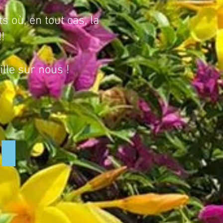
 où, en tout cas, la
!
le sur nous !
Et la lumière fut...