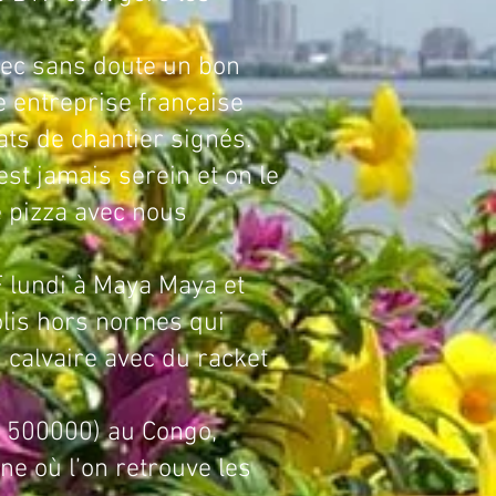
sans doute un bon
e entreprise française
ats de chantier signés.
’est jamais serein et on le
e pizza avec nous
i à Maya Maya et
colis hors normes qui
i calvaire avec du racket
t 500000) au Congo,
e où l’on retrouve les