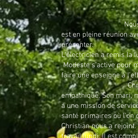
Nous partons avec 
est en pleine réunion av
présenter.
L’électricien a remis la
Modeste s’active pour m
faire une enseigne à l’eff
Christele est une 
empathique. Son mari, mé
à une mission de service
santé primaires où l’on 
Christian nous a rejoint.
travail lundi. Il est com