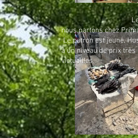
Les établissements
nous partons chez Prima
Le patron est jeune, Hus
à un niveau de prix trè
victuailles.