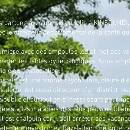
un taxi en folie à KINSOUNDI, retro
ec le directeur départemental de la santé qu
 lumière avec des ampoules led et met des ve
onter les tables gynécologiques. Nous emp
igie de l’association.
femme rayonnante, pleine d’énerg
decin, est aussi directeur d’un district médi
 public et surtout en s’investissant pour me
dépiste les maladies des plus pauvres (diabè
 Il est chafouin car il doit arrêter ses vacan
plètement investi chez Razel-Bec, une boîte d