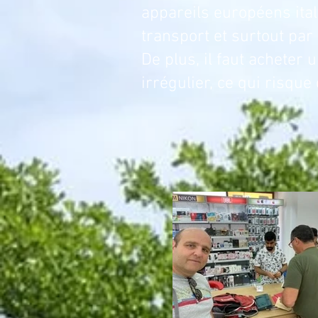
appareils européens ital
transport et surtout pa
De plus, il faut acheter u
irrégulier, ce qui risque