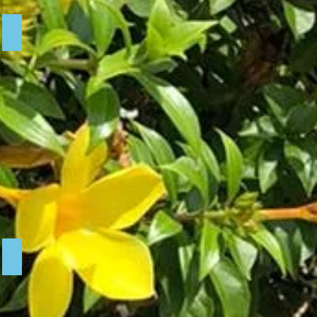
on des layettes.
Visite post-natale
préparation du jardin