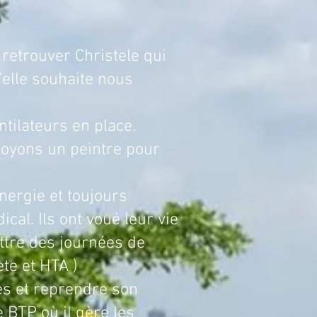
uver Christele qui
’elle souhaite nous
ntilateurs en place.
loyons un peintre pour
ie et toujours
cal. Ils ont voué leur vie
ttre des journées de
te et HTA )
ces et reprendre son
e BTP où il gère les