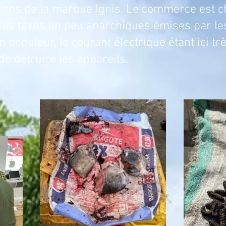
iens de la marque Ignis. Le commerce est ch
r les taxes un peu anarchiques émises par l
n onduleur, le courant électrique étant ici tr
 de détruire les appareils.