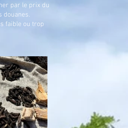
er par le prix du
es douanes.
ès faible ou trop