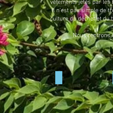
vêtements jetés par les
Il n’est pas simple de t
culture du déchet et du t
Nous rentrons ensuite 
Philippe e
en voiture