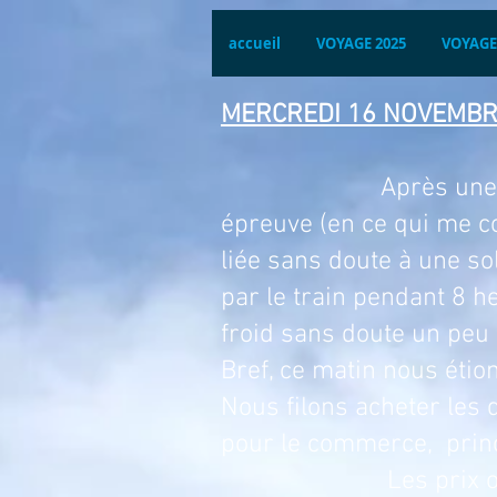
accueil
VOYAGE 2025
VOYAGE
MERCREDI 16 NOVEMB
Après une nuit mouve
épreuve (en ce qui me co
liée sans doute à une so
par le train pendant 8 h
froid sans doute un peu p
Bref, ce matin nous étio
Nous filons acheter les 
pour le commerce, princ
Les prix ont flambé 