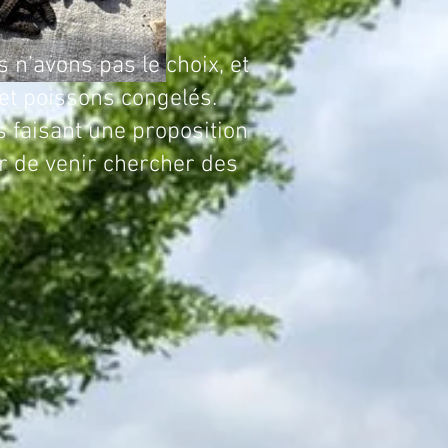
ns pas le choix, et
et poissons congelés.
s faisant une proposition
r de venir chercher des