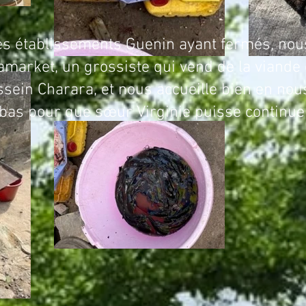
 Guenin ayant fermés, nous n’avo
market, un grossiste qui vend de la viande 
sein Charara, et nous accueille bien en nou
s bas pour que sœur Virginie puisse continue