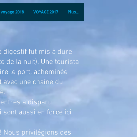
voyage 2018
VOYAGE 2017
Plus...
estif fut mis à dure
 de la nuit). Une tourista
ire le port, acheminée
et avec une chaîne du
e.
ventres a disparu.
 sont aussi en force ici
ous privilégions des