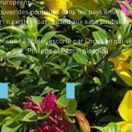
 Européens.
rouver des poubelles dans les pays émergents
ri n’existent pas. Quand aux sacs poubelles !
à l’hôtel, escorté par Christian qui veil
t Pascal glouglou
installation de la clim
belle installation