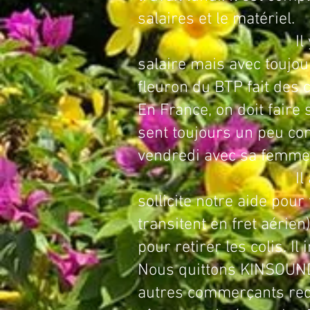
salaires et le matériel.
Il y passe 6 jours
salaire mais avec toujo
fleuron du BTP fait des 
En France, on doit faire 
sent toujours un peu con
vendredi avec sa femme 
Il appréhende la 
sollicite notre aide pou
transitent en fret aérien
pour retirer les colis. I
Nous quittons KINSOUNDI
autres commerçants redo