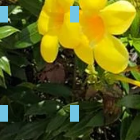
ous rejoindre pour la distribution des layettes
Marie Pascal de AF est venue nous rejoindre pour la distributi
Visite post-natale
table d'accouchement flashy
Terenkyo