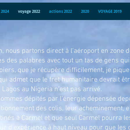
 2024
voyage 2022
actions 2022
2020
VOYAGE 2019
ns direct à l’aéroport en zone de fr
rès des palabres avec tout un tas de gens qu
iers, que je récupère difficilement, je pique
ui admet que le fret humanitaire devrait être
 à Lagos au Nigeria n’est pas arrivé.
s par l’énergie dépensée depuis le
itionnement des colis, leur acheminement, et 
stinés à Carmel et que seul Carmel pourra les
our d’expérience à haut niveau pour que les