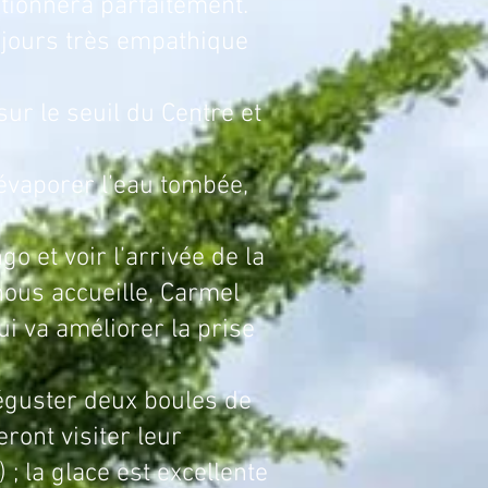
tionnera parfaitement.
ujours très empathique
 seuil du Centre et
 évaporer l’eau tombée,
voir l’arrivée de la
 nous accueille, Carmel
ui va améliorer la prise
déguster deux boules de
ront visiter leur
 ; la glace est excellente