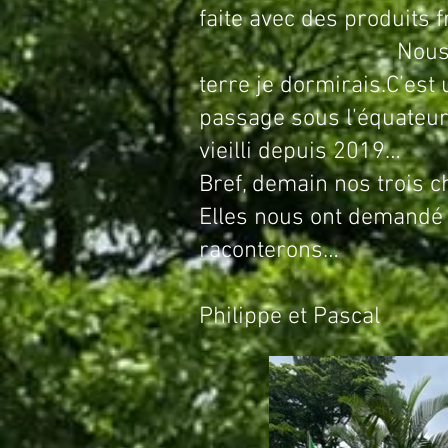
faite avec des produits f
Nous avons un vrai 
terre je dormirais.
C’est 
passage sous l’équateur 
vieilli depuis 2019…
Bref, demain nos trois c
Elles nous ont demandé 
raconterons…
Philippe et Pascal