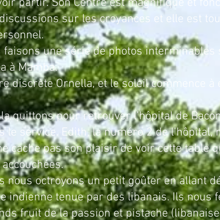
ir partir. Son Centre est magnifique et fonc
iscussions sur les croyances et elle est to
ersonnel.
rie de photos interminables sur le
la à Mamba.
e discrète Ornella, et le soleil commence à
r retrouver l’hôpital de Bacongo et 
 le service. Edith, la numéro 2 de l’hôpital,
ne cache pas son plaisir de voir cette table q
 accouchées.
s nous octroyons un petit goûter en allant 
 indienne tenue par des libanais. Ils nous fe
nds fruit de la passion et pistache (libanaise)