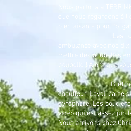
Nous partons à TERRINKY
que nous regardons à l'
bienfaisante pour l’orga
Les routes vont vit
ambulance avec nos dix 
mettre des poubelles en 
poubelle ! Alors que vou
Bref, nous quitton
chauffeur, Loyal, ça ne s
gyrophare. Les policier
vidéo qui est assez jubil
Nous arrivons chez Chris