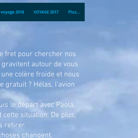
voyage 2018
VOYAGE 2017
Plus...
et pour chercher nos
i gravitent autour de vous
 une colère froide et nous
 gratuit ? Hélas, l’avion
 départ avec Paola,
cette situation. De plus,
 retirer.
 choses changent.