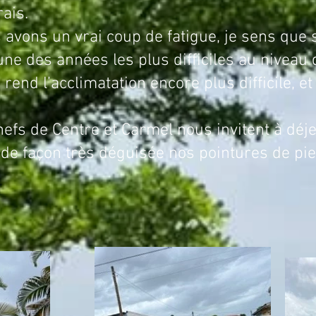
rais.
coup de fatigue, je sens que si je
une des années les plus difficiles au niveau 
rend l’acclimatation encore plus difficile, e
hefs de Centre et Carmel nous invitent à déj
de façon très déguisée nos pointures de pie