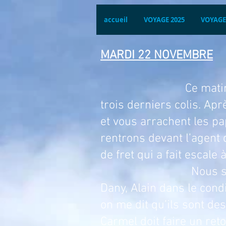
accueil
VOYAGE 2025
VOYAGE
MARDI 22 NOVEMBRE
Ce matin, nous parto
trois derniers colis. Ap
et vous arrachent les pap
rentrons devant l’agent q
de fret qui a fait escale
Nous sommes dépité
Dany, Alain dans
le cond
on me dit qu’ils sont de
Carmel doit faire un ret