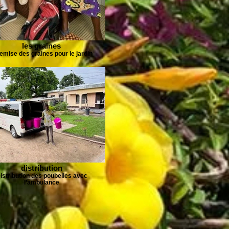
les graines
remise des graines pour le jardin
distribution
istribution des poubelles avec
l’ambulance