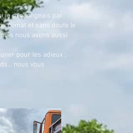
 m‘allongeais par
du climat et sans doute le
t puis nous avons aussi
euner pour les adieux ;
ds... nous vous