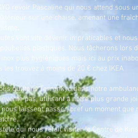
O revoir Pascaline qui nous attend sous une
extérieur sur une chaise, amenant une fraî
nisme.
e devenir impraticables et nous at
poubelles plastiques. Nous tâcherons lors d
inox plus hygiéniques mais ici au prix inab
s les trouvez à moins de 20 € chez IKEA
s Terrenkyo dans notre ambulance en
’invente pas, utilisant à notre plus grande joi
s nous laissent passer, bref un moment que
atoire.
tele qui nous refait visiter le Centre de Kin