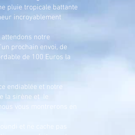
 pluie tropicale battante
cheur incroyablement
tendons notre
’un prochain envoi, de
ordable de 100 Euros la
diablée et notre
e la sirène et le
 nous vous montrerons en
soundi et ne cache pas