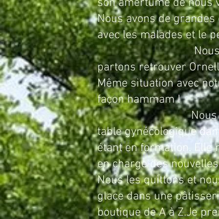
son amertume de nous vo
Nous avons de grandes d
avec les malades et le p
Nous faisons une sé
partons retrouver Ornel
Même situation avec notr
façon hammam !
Nous la quittons pou
table gynécologique dans
étant en formation. Elle 
en charge des nouvelles
Nous les quittons et nou
glace dans une pâtisserie
boutique de A à Z.
Je pre