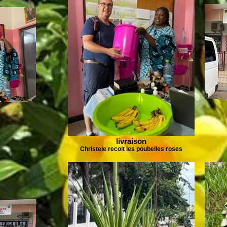
livraison
Christele recoit les poubelles roses