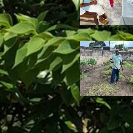
consultations à 
le jardinier
Le jardinier pieds nus,a presque 